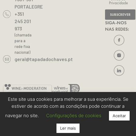
Privacidade
PORTALEGRE
+351
245 201
SIGA-NOS
973
NAS REDES:
(chamada
para a
rede fixa
nacional)
geral@tapadadochaves.pt
Este site usa cookies para melhorar a sua experiência. Se
estiver de acordo com as condições pode continuar a
Tapada do Chaves © 2025 Todos os direitos reservados |
Made by
salesgroup.pt
navegar no site.
Configurações de cookies
Aceitar
Ler mais