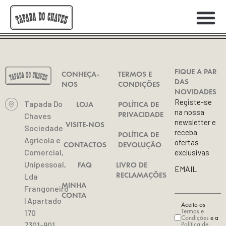
IN VINO VERITAS
FIQUE A PAR
CONHEÇA-
TERMOS E
DAS
NOS
CONDIÇÕES
NOVIDADES
Registe-se
Tapada Do
LOJA
POLÍTICA DE
na nossa
PRIVACIDADE
Chaves
newsletter e
VISITE-NOS
Sociedade
receba
POLÍTICA DE
Agrícola e
ofertas
CONTACTOS
DEVOLUÇÃO
Comercial,
exclusivas
Unipessoal,
FAQ
LIVRO DE
EMAIL
RECLAMAÇÕES
Lda
MINHA
Frangoneiro
CONTA
| Apartado
Aceito os
Termos e
170
Condições
e a
Política de
7301-901